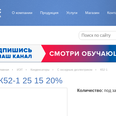
О компании
Продукция
Услуги
Магазин
Конт
лавная
ИЭТ
Конденсаторы
С оксидным диэлектриком
К52-1
К52-1 25 15 20%
Количество:
под за