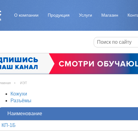
О компании
Продукция
Услуги
Магазин
Конт
лавная
ИЭТ
Кожухи
Разъёмы
Наименование
КП-1Б