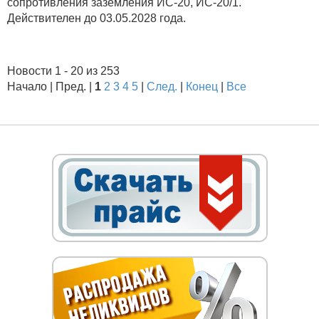
сопротивления заземления ИС-20, ИС-20/1.
Действителен до 03.05.2028 года.
Новости 1 - 20 из 253
Начало | Пред. |
1
2
3
4
5
|
След.
|
Конец
|
Все