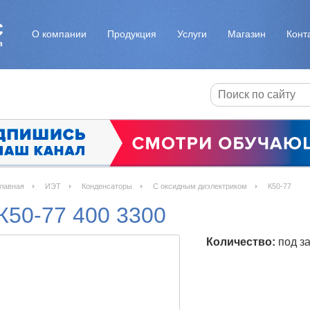
О компании
Продукция
Услуги
Магазин
Конт
лавная
ИЭТ
Конденсаторы
С оксидным диэлектриком
К50-77
К50-77 400 3300
Количество:
под за