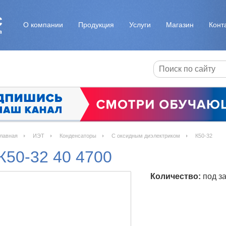
О компании
Продукция
Услуги
Магазин
Конт
лавная
ИЭТ
Конденсаторы
С оксидным диэлектриком
К50-32
К50-32 40 4700
Количество:
под за