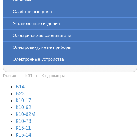
Слаботочные реле
Установочные изделия
Электрические соединители
Электровакуумные приборы
Электронные устройства
Главная
ИЭТ
Конденсаторы
Б14
Б23
К10-17
К10-62
К10-62М
К10-73
К15-11
К15-14