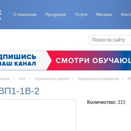
О компании
Продукция
Услуги
Магазин
Конт
лавная
ИЭТ
Установочные изделия
Предохранители,держатели
В
ВП1-1В-2
Количество:
315