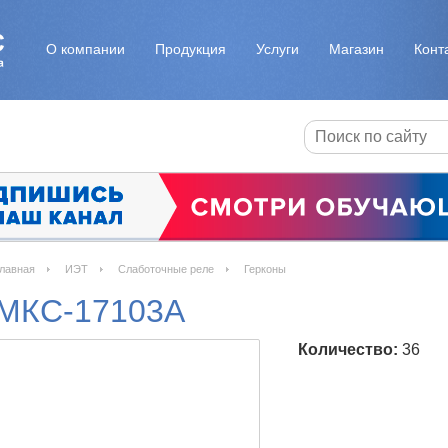
О компании
Продукция
Услуги
Магазин
Конт
лавная
ИЭТ
Слаботочные реле
Герконы
МКС-17103А
Количество:
36